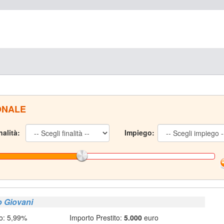
ONALE
nalità:
Impiego:
o Giovani
o: 5,99%
Importo Prestito:
5.000
euro